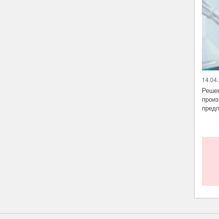
14.04.
Решен
произ
предп