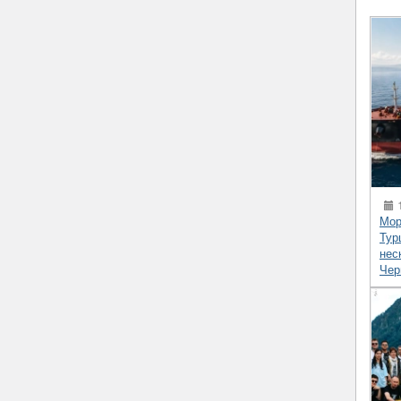
1
Мор
Тур
нес
Чер