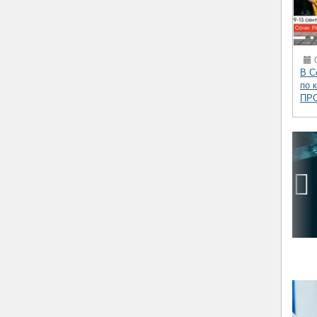
0
В С
по 
ПР
‹