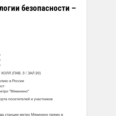
логии безопасности –
0
0
0
ОЛЛ (ПАВ. 3 / ЗАЛ 20)
лекс в России
ест
метро "Мякинино"
орта посетителей и участников
ода станции метро Мякинино прямо в