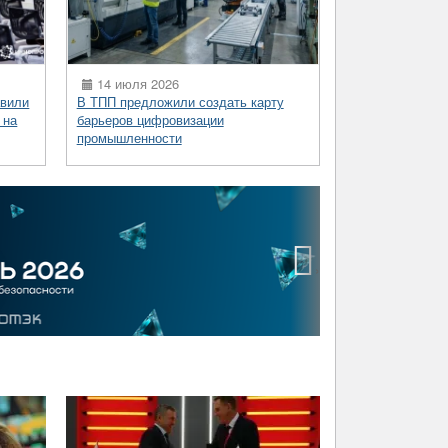
14 июля 2026
вили
В ТПП предложили создать карту
 на
барьеров цифровизации
промышленности
›