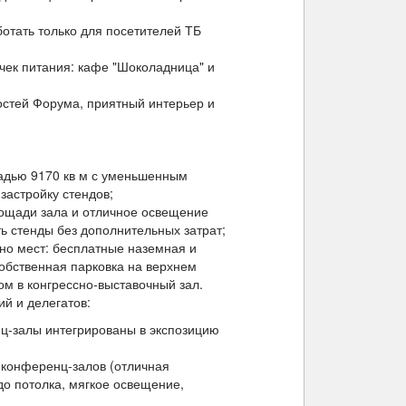
отать только для посетителей ТБ
чек питания: кафе "Шоколадница" и
остей Форума, приятный интерьер и
адью 9170 кв м с уменьшенным
застройку стендов;
лощади зала и отличное освещение
ь стенды без дополнительных затрат;
но мест: бесплатные наземная и
собственная парковка на верхнем
ом в конгрессно-выставочный зал.
й и делегатов:
-залы интегрированы в экспозицию
конференц-залов (отличная
до потолка, мягкое освещение,