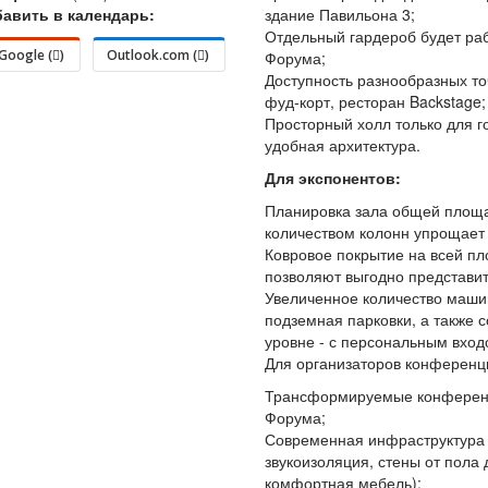
авить в календарь:
здание Павильона 3;
Отдельный гардероб будет раб
Google (
)
Outlook.com (
)
Форума;
Доступность разнообразных то
фуд-корт, ресторан Backstage;
Просторный холл только для г
удобная архитектура.
Для экспонентов:
Планировка зала общей площ
количеством колонн упрощает 
Ковровое покрытие на всей п
позволяют выгодно представит
Увеличенное количество маши
подземная парковки, а также 
уровне - с персональным вход
Для организаторов конференци
Трансформируемые конференц
Форума;
Современная инфраструктура 
звукоизоляция, стены от пола 
комфортная мебель);