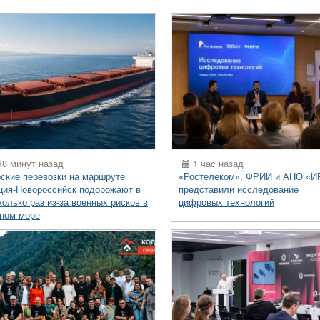
8 минут назад
1 час назад
ские перевозки на маршруте
«Ростелеком», ФРИИ и АНО «И
ция-Новороссийск подорожают в
представили исследование
колько раз из-за военных рисков в
цифровых технологий
ном море