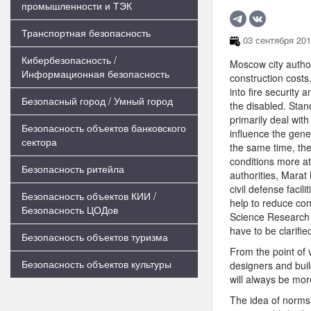
промышленности и ТЭК
Транспортная безопасность
03 сентября 201
Кибербезопасность /
Moscow city author
Информационная безопасность
construction costs.
into fire security 
Безопасный город / Умный город
the disabled. Stan
primarily deal with
Безопасность объектов банковского
influence the gene
сектора
the same time, the
conditions more at
Безопасность ритейла
authorities, Marat 
civil defense facili
Безопасность объектов КИИ /
help to reduce cons
Безопасность ЦОДов
Science Research P
have to be clarifie
Безопасность объектов туризма
From the point of 
Безопасность объектов культуры
designers and buil
will always be mor
The idea of norms'