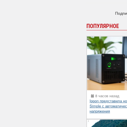
Подпи
ПОПУЛЯРНОЕ
8 часов назад
Ippon представила н
Simple с автоматиче
напряжения