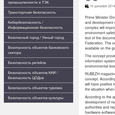
промышленности и ТЭК
15 декабря 2014
Транспортная безопасность
Prime Minister Dm
Кибербезопасность /
and development c
Информационная безопасность
complex will impro
environment safet
Безопасный город / Умный город
text of the docume
Federation. The o
Безопасность объектов банковского
available on the 
сектора
The concept provid
information system
Безопасность ритейла
environmental leve
Безопасность объектов КИИ /
RUBEZH magazine i
Безопасность ЦОДов
concept. According 
will have positive
Безопасность объектов туризма
the situation when
According to the s
Безопасность объектов культуры
development of re
authorities and re
hardware-software 