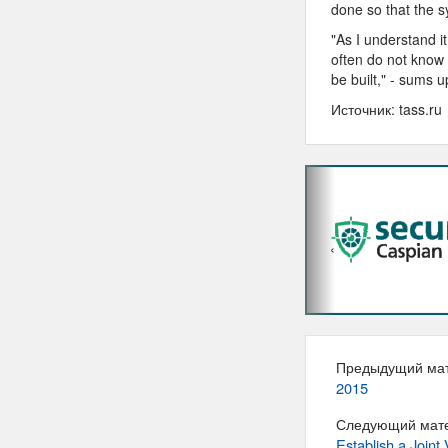
done so that the s
"As I understand i
often do not know 
be built," - sums 
Источник: tass.ru
‹
Предыдущий ма
2015
Следующий мат
Establish a Join