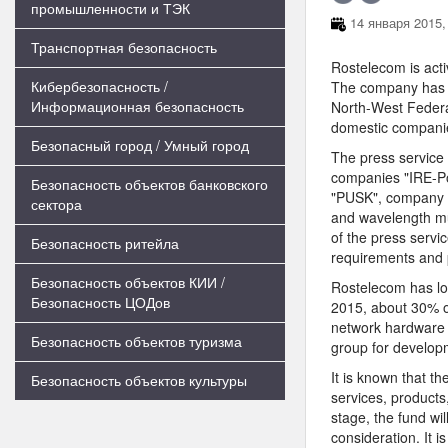
промышленности и ТЭК
14 января 2015,
Транспортная безопасность
Rostelecom is act
Кибербезопасность /
The company has fi
Информационная безопасность
North-West Federa
domestic companie
Безопасный город / Умный город
The press service
companies "IRE-Po
Безопасность объектов банковского
"PUSK", company 
сектора
and wavelength mu
of the press servi
Безопасность ритейла
requirements and 
Безопасность объектов КИИ /
Rostelecom has lo
Безопасность ЦОДов
2015, about 30% 
network hardware 
Безопасность объектов туризма
group for develop
It is known that th
Безопасность объектов культуры
services, products
stage, the fund wil
consideration. It 