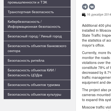
промышленности и ТЭК
Транспортная безопасность
16 декабря 2014
Кибербезопасность /
Additional 400 phot
Информационная безопасность
installed in Mosco
State Traffic Insp
Безопасный город / Умный город
the statistics of 
mayor's office.
Безопасность объектов банковского
сектора
Currently, more t
monitor the roads o
Безопасность ритейла
violations over th
constitute 78% of 
Безопасность объектов КИИ /
decreased by 8.7%
Безопасность ЦОДов
traffic management
equipment and dec
Безопасность объектов туризма
The project also p
Безопасность объектов культуры
cameras mounted o
to expand this sys
Moscow traffic vio