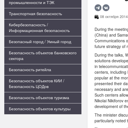
промышленности и ТЭК
Транспортная безопасность
08 октября 2014
Кибербезопасность /
During the meetin
Информационная безопасность
(China) and Samsun
Communications of
Безопасный город / Умный город
future strategy of
Безопасность объектов банковского
During the talks, 
сектора
solutions develop
in telecommunicati
Безопасность ритейла
centers, including
popular at the mo
Безопасность объектов КИИ /
presented their da
Безопасность ЦОДов
necessary and are 
Such centers allow
Безопасность объектов туризма
Nikolai Nikiforov 
development of t
Безопасность объектов культуры
The minister discu
particularly noted