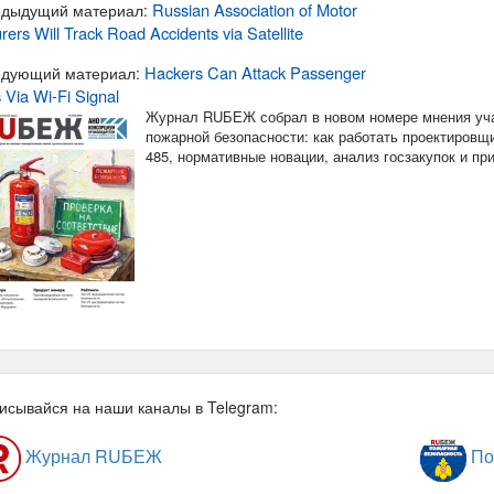
Russian Association of Motor
дыдущий материал:
rers Will Track Road Accidents via Satellite
Hackers Can Attack Passenger
дующий материал:
s Via Wi-Fi Signal
Журнал RUБЕЖ собрал в новом номере мнения уча
пожарной безопасности: как работать проектировщи
485, нормативные новации, анализ госзакупок и п
исывайся на наши каналы в Telegram:
Журнал RUБЕЖ
По