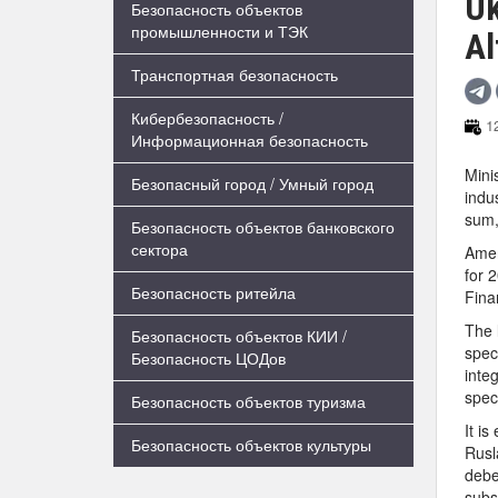
Uk
Безопасность объектов
промышленности и ТЭК
Al
Транспортная безопасность
Кибербезопасность /
12
Информационная безопасность
Mini
Безопасный город / Умный город
indu
sum,
Безопасность объектов банковского
сектора
Amen
for 
Безопасность ритейла
Fina
The 
Безопасность объектов КИИ /
spec
Безопасность ЦОДов
inte
spec
Безопасность объектов туризма
It i
Безопасность объектов культуры
Rusl
debe
subst