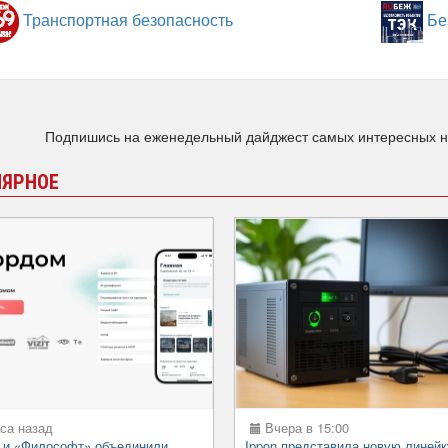
Транспортная безопасность
Бе
Подпишись на еженедельный дайджест самых интересных 
ЛЯРНОЕ
са назад
Вчера в 15:00
 и «Философт» объединили
Ippon представила новую линей