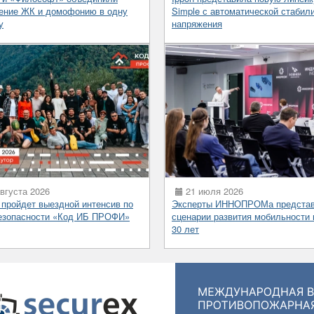
ение ЖК и домофонию в одну
Simple с автоматической стабил
у
напряжения
вгуста 2026
21 июля 2026
 пройдет выездной интенсив по
Эксперты ИННОПРОМа предста
езопасности «Код ИБ ПРОФИ»
сценарии развития мобильности 
30 лет