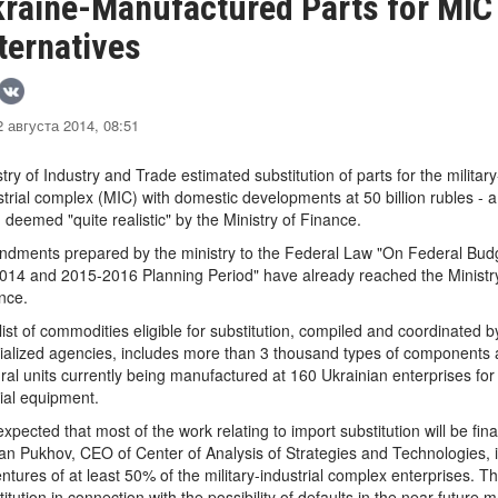
raine-Manufactured Parts for MIC
ternatives
 августа 2014, 08:51
stry of Industry and Trade estimated substitution of parts for the military
strial complex (MIC) with domestic developments at 50 billion rubles - a
 deemed "quite realistic" by the Ministry of Finance.
dments prepared by the ministry to the Federal Law "On Federal Bud
2014 and 2015-2016 Planning Period" have already reached the Ministr
nce.
list of commodities eligible for substitution, compiled and coordinated b
ialized agencies, includes more than 3 thousand types of components
gral units currently being manufactured at 160 Ukrainian enterprises f
ial equipment.
s expected that most of the work relating to import substitution will be f
an Pukhov, CEO of Center of Analysis of Strategies and Technologies, it w
ntures of at least 50% of the military-industrial complex enterprises. T
itution in connection with the possibility of defaults in the near future m