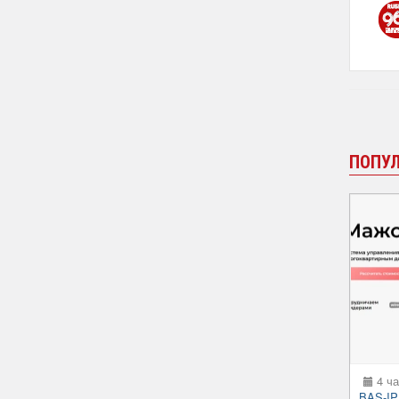
ПОПУ
4 ча
BAS-IP