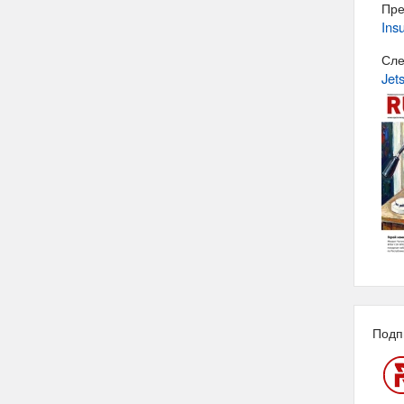
Пре
Insu
Сле
Jet
Подп