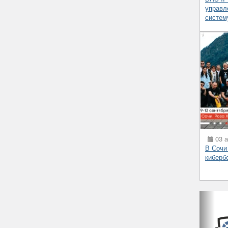
управл
систем
03 а
В Сочи
киберб