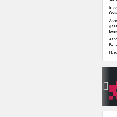
In a
Comp
Acco
gas t
laun
As f
Kono
Исто
‹