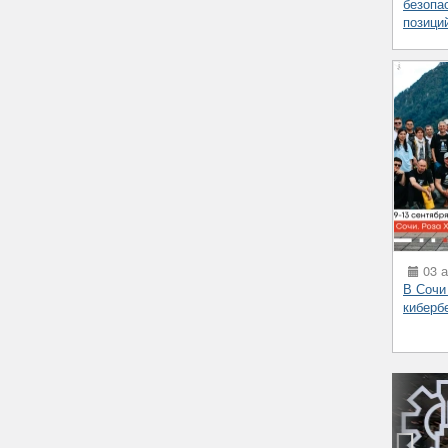
безопа
позици
03 а
В Сочи
киберб