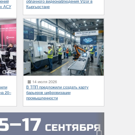
шений
облачного видеонаблюдения Vizor в
ых АСУ
Кыргызстане
14 июля 2026
вили
В ТПП предложили создать карту
на 20–
барьеров цифровизации
промышленности