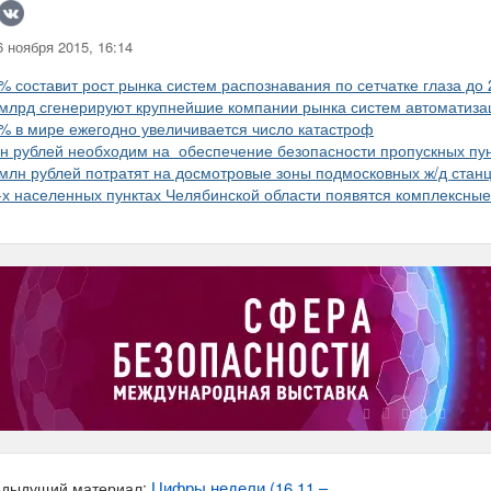
 ноября 2015, 16:14
% составит рост рынка систем распознавания по сетчатке глаза до 
млрд сгенерируют крупнейшие компании рынка систем автоматизац
% в мире ежегодно увеличивается число катастроф
н рублей необходим на обеспечение безопасности пропускных пун
млн рублей потратят на досмотровые зоны подмосковных ж/д стан
-х населенных пунктах Челябинской области появятся комплексны
Цифры недели (16.11 –
дыдущий материал: