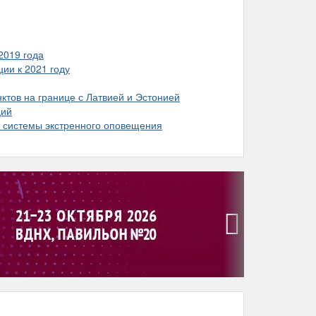
2019 года
ии к 2021 году
ктов на границе с Латвией и Эстонией
ций
е системы экстренного оповещения
›