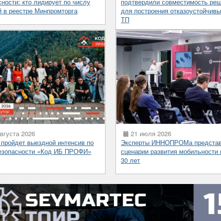
сности: кто лидирует по числу
подтвердили совместимость ре
й в реестре Минпромторга
для построения отказоустойчив
ТП
вгуста 2026
21 июля 2026
 пройдет выездной интенсив по
Эксперты ИННОПРОМа предста
езопасности «Код ИБ ПРОФИ»
сценарии развития мобильности 
30 лет