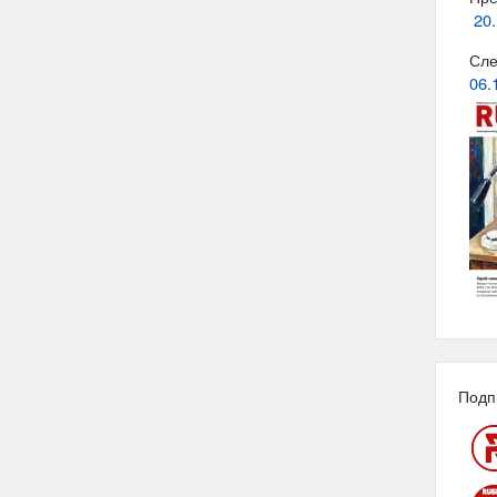
20.
Сле
06.
Подп