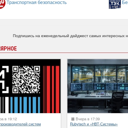
Транспортная безопасность
Бе
Подпишись на еженедельный дайджест самых интересных 
ЛЯРНОЕ
а в 19:12
Вчера в 17:39
 производителей систем
Rubytech и «НВТ-Системы»